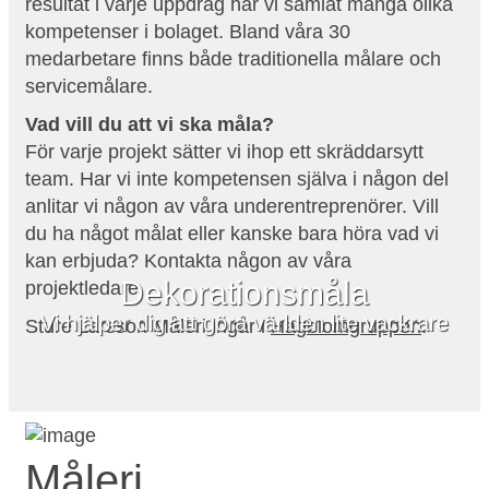
resultat i varje uppdrag har vi samlat många olika
kompetenser i bolaget. Bland våra 30
medarbetare finns både traditionella målare och
servicemålare.
Vad vill du att vi ska måla?
För varje projekt sätter vi ihop ett skräddarsytt
team. Har vi inte kompetensen själva i någon del
anlitar vi någon av våra underentreprenörer. Vill
du ha något målat eller kanske bara höra vad vi
kan erbjuda? Kontakta någon av våra
Dekorationsmåla
projektledare.
Vi hjälper dig att göra världen lite vackrare
Sture Larsson Måleri ingår i
Hagblomgruppen
.
Måleri