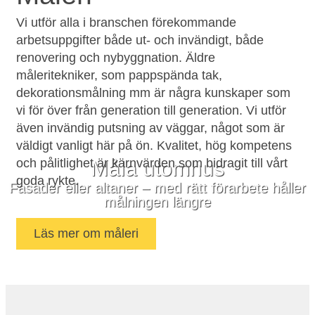
Vi utför alla i branschen förekommande
arbetsuppgifter både ut- och invändigt, både
renovering och nybyggnation. Äldre
måleritekniker, som pappspända tak,
dekorationsmålning mm är några kunskaper som
vi för över från generation till generation. Vi utför
även invändig putsning av väggar, något som är
väldigt vanligt här på ön. Kvalitet, hög kompetens
och pålitlighet är kärnvärden som bidragit till vårt
Måla utomhus
goda rykte.
Fasader eller altaner – med rätt förarbete håller
målningen längre
Läs mer om måleri