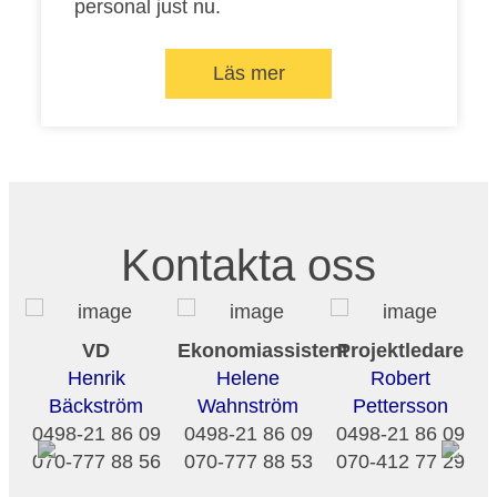
personal just nu.
Läs mer
Kontakta oss
VD
Ekonomiassistent
Projektledare
Henrik
Helene
Robert
Bäckström
Wahnström
Pettersson
0498-21 86 09
0498-21 86 09
0498-21 86 09
070-777 88 56
070-777 88 53
070-412 77 29